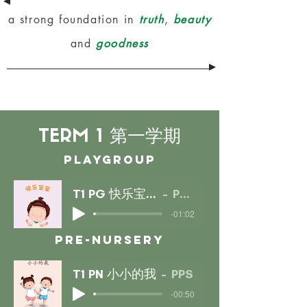
a strong foundation in
truth
,
beauty
and
goodness
TERM 1 第一学期
Playgroup
T1 PG 快乐宝宝
PPS
-01:02
pre-nursery
T1 PN 小小的我
PPS
-00:50