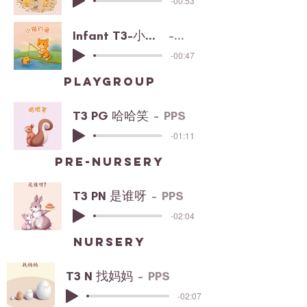
-00:53
Infant T3-小猫钓鱼
PPS
-00:47
playgroup
T3 PG 哈哈笑
PPS
-01:11
pre-nursery
T3 PN 是谁呀
PPS
-02:04
nursery
T3 N 找妈妈
PPS
-02:07